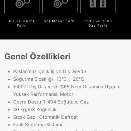
60 Hz Motor
Sol Motor Farkı
R290 ve R600
Farkı
Gaz Farkı
Genel Özellikleri
Paslanmaz Çelik İç ve Dış Gövde
Soğutma Sıcaklığı -10°C ; -20°C
+43°C Dış Ortam ve %65 Nem Ortamına Uygun
Yüksek Performanslı Motor
Çevre Dostu R-404 Soğutucu Gaz
40 kg/m3 Yoğunluk
Sıcak Gazlı Otomatik Defrost
Fanlı Soğutma Sistemi