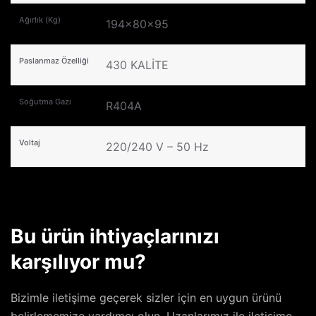
Ağırlık (Kg)
194x80x95
Paslanmaz Özelliği
430 KALİTE
Soğutma Gazı
R404A
Voltaj
220/240 V – 50 Hz
Bu ürün ihtiyaçlarınızı
karşılıyor mu?
Bizimle iletişime geçerek sizler için en uygun ürünü