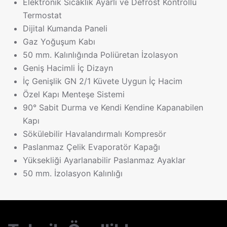
Elektronik Sıcaklık Ayarlı ve Defrost Kontrollü
Termostat
Dijital Kumanda Paneli
Gaz Yoğuşum Kabı
50 mm. Kalınlığında Poliüretan İzolasyon
Geniş Hacimli İç Dizayn
İç Genişlik GN 2/1 Küvete Uygun İç Hacim
Özel Kapı Menteşe Sistemi
90° Sabit Durma ve Kendi Kendine Kapanabilen
Kapı
Sökülebilir Havalandırmalı Kompresör
Paslanmaz Çelik Evaporatör Kapağı
Yüksekliği Ayarlanabilir Paslanmaz Ayaklar
50 mm. İzolasyon Kalınlığı