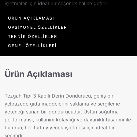
işletmeler için ideal bir seçenek haline getirir.
ÜRÜN AÇIKLAMASI
OPSIYONEL ÖZELLIKLER
TEKNIK ÖZELLIKLER
GENEL ÖZELLIKLERI
Ürün Açıklaması
Tezgah Tipi 3 Kapılı Derin Dondurucu, geniş bir
yelpazede gıda maddelerini saklama ve sergileme
yeteneği sunan bir dondurucudur. Üstün soğutma
performansı, kullanım kolaylığı ve dayanıklı tasarımı ile
bu ürün, her türlü yiyecek işletmesi için ideal bir
seçimdir.