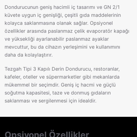
Dondurucunun geniş hacimli iç tasarımı ve GN 2/1
küvete uygun iç genişliği, çeşitli gıda maddelerinin
kolayca saklanmasına olanak sağlar. Opsiyonel
özellikler arasında paslanmaz çelik evaporatör kapağı
ve yüksekliği ayarlanabilir paslanmaz ayaklar
mevcuttur, bu da cihazın yerleşimini ve kullanımını
daha da kolaylaştırır.
Tezgah Tipi 3 Kapılı Derin Dondurucu, restoranlar,
kafeler, oteller ve süpermarketler gibi mekanlarda
mükemmel bir seçimdir. Geniş iç hacmi ve güçlü
soğutma kapasitesi, taze ve donmuş gıdaların
saklanması ve sergilenmesi için idealdir.
Opsiyonel Özellikler