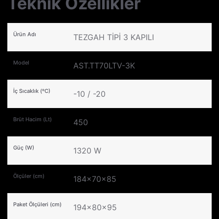
Teknik Özellikler
Ürün Adı
TEZGAH TİPİ 3 KAPILI
Model
AST.TT70LTV-3K
İç Sıcaklık (ºC)
-10 / -20
Brüt Hacim (Lt)
450
Güç (W)
1320 W
Ölçüler (cm)
184x70x85
Paket Ölçüleri (cm)
194x80x95