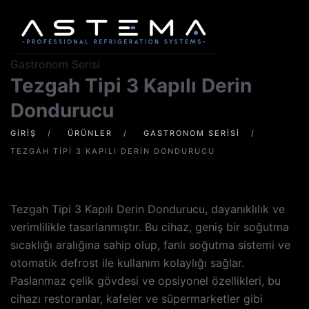
Skip to main content
Gastronom Serisi
Tezgah Tipi 3 Kapılı Derin
Dondurucu
GIRIŞ
ÜRÜNLER
GASTRONOM SERISI
TEZGAH TIPI 3 KAPILI DERIN DONDURUCU
Stok Kodu: AST.TT70LTV-3K
Tezgah Tipi 3 Kapılı Derin Dondurucu, dayanıklılık ve
verimlilikle tasarlanmıştır. Bu cihaz, geniş bir soğutma
sıcaklığı aralığına sahip olup, fanlı soğutma sistemi ve
otomatik defrost ile kullanım kolaylığı sağlar.
Paslanmaz çelik gövdesi ve opsiyonel özellikleri, bu
cihazı restoranlar, kafeler ve süpermarketler gibi