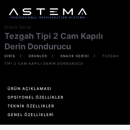
Skip to main content
Snack Serisi
Tezgah Tipi 2 Cam Kapılı
Derin Dondurucu
GIRIŞ
ÜRÜNLER
SNACK SERISI
TEZGAH
TIPI 2 CAM KAPILI DERIN DONDURUCU
Stok Kodu: AST.TT60LTV-2G
ÜRÜN AÇIKLAMASI
OPSIYONEL ÖZELLIKLER
TEKNIK ÖZELLIKLER
GENEL ÖZELLIKLERI