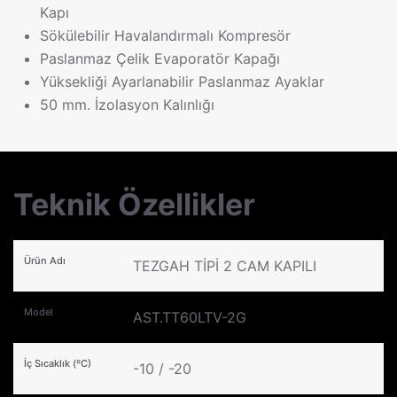
Kapı
Sökülebilir Havalandırmalı Kompresör
Paslanmaz Çelik Evaporatör Kapağı
Yüksekliği Ayarlanabilir Paslanmaz Ayaklar
50 mm. İzolasyon Kalınlığı
Teknik Özellikler
Ürün Adı
TEZGAH TİPİ 2 CAM KAPILI
Model
AST.TT60LTV-2G
İç Sıcaklık (ºC)
-10 / -20