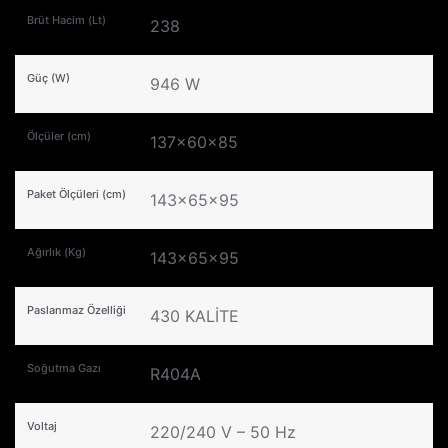
Brüt Hacim (Lt)
238
Güç (W)
946 W
Ölçüler (cm)
137x60x85
Paket Ölçüleri (cm)
143x65x95
Ağırlık (Kg)
143x65x95
Paslanmaz Özelliği
430 KALİTE
Soğutma Gazı
R404A
Voltaj
220/240 V – 50 Hz