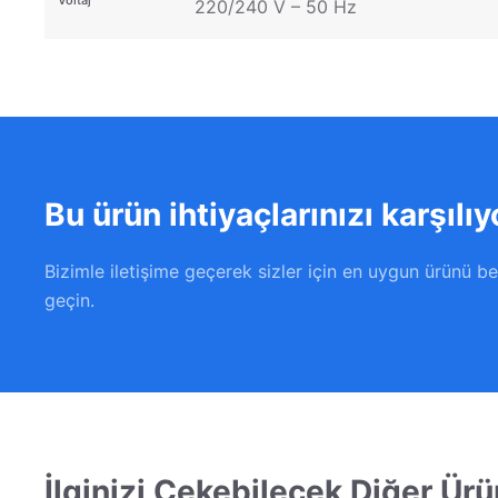
Voltaj
220/240 V – 50 Hz
Bu ürün ihtiyaçlarınızı karşılı
Bizimle iletişime geçerek sizler için en uygun ürünü be
geçin.
İlginizi Çekebilecek Diğer Ürü