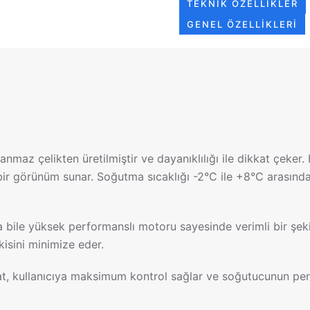
TEKNIK ÖZELLIKLER
GENEL ÖZELLIKLERI
nmaz çelikten üretilmiştir ve dayanıklılığı ile dikkat çeke
k bir görünüm sunar. Soğutma sıcaklığı -2°C ile +8°C arasında
le yüksek performanslı motoru sayesinde verimli bir şekild
kisini minimize eder.
stat, kullanıcıya maksimum kontrol sağlar ve soğutucunun pe