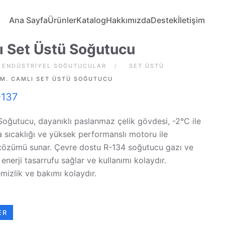
Ana Sayfa
Ürünler
Katalog
Hakkımızda
Destek
İletişim
ı Set Üstü Soğutucu
ENDÜSTRIYEL SOĞUTUCULAR
SET ÜSTÜ
CM. CAMLI SET ÜSTÜ SOĞUTUCU
-137
oğutucu, dayanıklı paslanmaz çelik gövdesi, -2°C ile
sıcaklığı ve yüksek performanslı motoru ile
özümü sunar. Çevre dostu R-134 soğutucu gazı ve
 enerji tasarrufu sağlar ve kullanımı kolaydır.
emizlik ve bakımı kolaydır.
ER