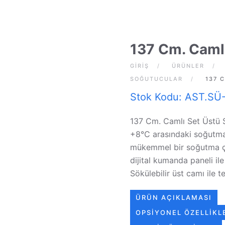
137 Cm. Caml
GIRIŞ
ÜRÜNLER
SOĞUTUCULAR
137 
Stok Kodu: AST.SÜ
137 Cm. Camlı Set Üstü S
+8°C arasındaki soğutma 
mükemmel bir soğutma ç
dijital kumanda paneli ile
Sökülebilir üst camı ile t
ÜRÜN AÇIKLAMASI
OPSIYONEL ÖZELLIKL