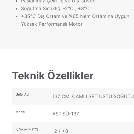
Paslanmaz Çelik İç ve Dış Gövde
Soğutma Sıcaklığı -2°C ; +8°C
+35°C Dış Ortam ve %65 Nem Ortamına Uygun
Yüksek Performanslı Motor
Teknik Özellikler
Ürün Adı
137 CM. CAMLI SET ÜSTÜ SOĞUT
Model
AST.SÜ-137
İç Sıcaklık (ºC)
-2 / +8